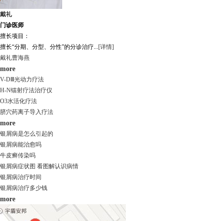
戴礼
门诊医师
擅长项目：
擅长“分期、分型、分性”的分诊治疗...
[详情]
戴礼
曹海燕
more
V-DⅢ光动力疗法
H-N镭射疗法治疗仪
O3水活化疗法
脐穴药离子导入疗法
more
银屑病是怎么引起的
银屑病能治愈吗
牛皮癣传染吗
银屑病症状图 看图解认识病情
银屑病治疗时间
银屑病治疗多少钱
more