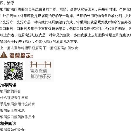
四、治疗
银屑病治疗需要综合考虑患者的年龄、病情、身体状况等因素，采用针对性、个体化
1.外用药物：外用药物是银屑病治疗的第一选择。常用的外用药物有角质软化剂、足
2.光治疗：光治疗是一种有效的银屑病治疗方式，常采用的就是紫外线B和窄谱紫外
3.口服药：口服药多用于中重度银屑病患者，包括口服免疫抑制剂、抗代谢性药物
综上所述，银屑病泛红脱皮是一种常见的症状，多由皮肤上皮细胞异常增生和免疫炎
等综合手段进行治疗，个体化治疗的原则尤为重要。
上一篇
儿童单纯指甲银屑病
下一篇
银屑病如何饮食
推荐阅读
银屑病的抖音
什么茶能去牛皮癣
手足银屑病用什么药膏
银屑病上有水泡
银屑病口服药副作用小
相关阅读
银屑病如何饮食