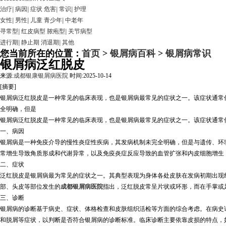
治疗
|
病因
|
症状
危害
|
常识
|
护理
女性
|
男性
|
儿童
青少年
|
中老年
寻常型
|
红皮病型
脓疱型
|
关节病型
进行期
|
静止期
消退期
|
其他
您当前所在的位置：
首页
>
银屑病百科
>
银屑病常识
银屑病泛红脱皮
来源:
成都银康银屑病医院
时间:2025-10-14
[摘要]
银屑病泛红脱皮是一种常见的临床表现，也是银屑病最常见的症状之一。该症状通常
全明确，但是
银屑病泛红脱皮是一种常见的临床表现，也是银屑病最常见的症状之一。该症状通常
一、病因
银屑病是一种免疫介导的慢性炎症性疾病，其发病机制未完全明确，但是与遗传、环
常增生导致角质形成和代谢异常，以及免疫炎症反应导致的血管扩张和内皮细胞增生
二、症状
泛红脱皮是银屑病最为常见的症状之一。其典型表现为身体各处皮肤在发病初期出现
部、头皮等部位发生的
成都银屑病医院
指出，泛红脱皮常呈片状或环形，而在手掌或
三、诊断
银屑病的诊断基于病史、症状、体格检查和皮肤组织活检等方面的综合考虑。在病史
和脱屑等症状，以判断是否符合银屑病的诊断标准。临床诊断主要依靠皮损的特点，