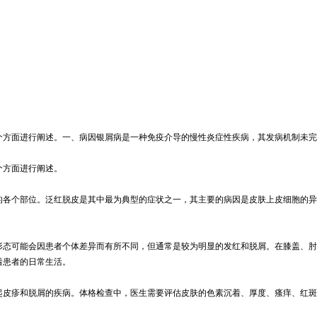
个方面进行阐述。一、病因银屑病是一种免疫介导的慢性炎症性疾病，其发病机制未完
个方面进行阐述。
的各个部位。泛红脱皮是其中最为典型的症状之一，其主要的病因是皮肤上皮细胞的异
形态可能会因患者个体差异而有所不同，但通常是较为明显的发红和脱屑。在膝盖、肘
着患者的日常生活。
起皮疹和脱屑的疾病。体格检查中，医生需要评估皮肤的色素沉着、厚度、瘙痒、红斑