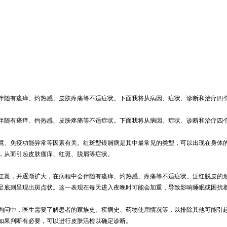
伴随有瘙痒、灼热感、皮肤疼痛等不适症状。下面我将从病因、症状、诊断和治疗四
伴随有瘙痒、灼热感、皮肤疼痛等不适症状。下面我将从病因、症状、诊断和治疗四
境、免疫功能异常等因素有关。红斑型银屑病是其中最常见的类型，可以出现在身体
，从而引起皮肤瘙痒、红斑、脱屑等症状。
红斑，并逐渐扩大，在病程中会伴随有瘙痒、灼热感、疼痛等不适症状。泛红脱皮的
足底则呈现出斑点状。这一表现在每天进入夜晚时可能会加重，导致影响睡眠或困扰
询问中，医生需要了解患者的家族史、疾病史、药物使用情况等，以排除其他可能引
如果判断有必要，可以进行皮肤活检以确定诊断。