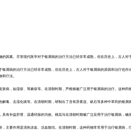
确的因素。尽管现代医学对于银屑病的治疗方法已经非常成熟，但在历史上，古人对
于银屑病的治疗方法已经非常成熟，但在历史上，古人对于银屑病的原因和治疗也作
物和疗法。
皮肤病，如湿疹、荨麻疹等。在清朝时期，芦根秭被广泛用于银屑病的治疗。这种药
热解毒、去湿化痰等。在清朝时期，研制出了含有异黄连、矾石等多种中草药的银屑
，具有补益肝肾、温通经脉的功效。桃花马在清朝时期被广泛应用于治疗银屑病，确
等，主要作用是清热凉血、活血散结。在清朝时期，这种药物常常用于治疗银屑病，