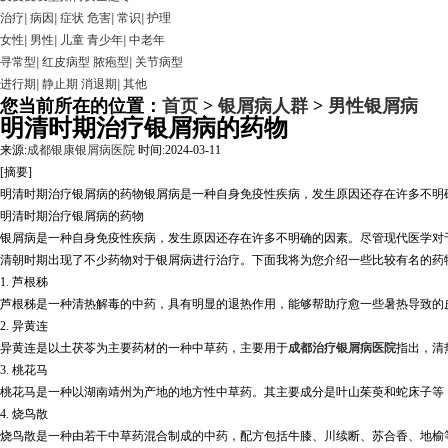
治疗
|
病因
|
症状
危害
|
常识
|
护理
女性
|
男性
|
儿童
青少年
|
中老年
寻常型
|
红皮病型
脓疱型
|
关节病型
进行期
|
静止期
消退期
|
其他
您当前所在的位置：
首页
>
银屑病人群
>
男性银屑病
明清时期治疗银屑病的药物
来源:
成都银康银屑病医院
时间:2024-03-11
[摘要]
明清时期治疗银屑病的药物银屑病是一种自身免疫性疾病，发生原因还存在许多不明
明清时期治疗银屑病的药物
银屑病是一种自身免疫性疾病，发生原因还存在许多不明确的因素。尽管现代医学对
清朝时期出现了不少药物对于银屑病进行治疗。下面我将为您介绍一些比较有名的药
1. 芦根秭
芦根秭是一种清热解毒的中药，具有明显的退热作用，能够帮助疗愈一些暑热导致的
2. 异黄连
异黄连是以土茯苓为主要药材的一种中草药，主要用于
成都治疗银屑病医院
指出，清
3. 桃花马
桃花马是一种以湖南靖州为产地的地方性中草药。其主要成分是叶山茱萸和蛇床子等
4. 烧鸟散
烧鸟散是一种由若干中草药混合制成的中药，配方包括牛膝、川续断、苏合香、地榆