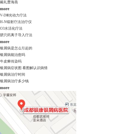
戴礼
曹海燕
more
V-DⅢ光动力疗法
H-N镭射疗法治疗仪
O3水活化疗法
脐穴药离子导入疗法
more
银屑病是怎么引起的
银屑病能治愈吗
牛皮癣传染吗
银屑病症状图 看图解认识病情
银屑病治疗时间
银屑病治疗多少钱
more