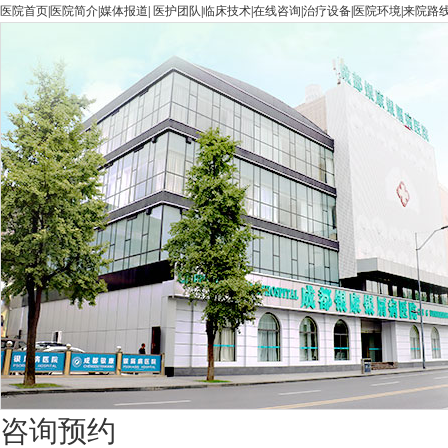
医院首页
|
医院简介
|
媒体报道
|
医护团队
|
临床技术
|
在线咨询
|
治疗设备
|
医院环境
|
来院路
咨询预约