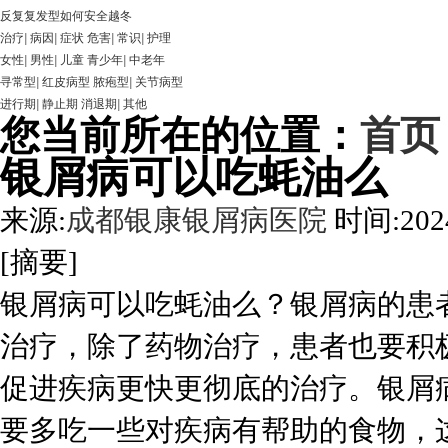
反复复发型如何安全越冬
治疗
|
病因
|
症状
危害
|
常识
|
护理
女性
|
男性
|
儿童
青少年
|
中老年
寻常型
|
红皮病型
脓疱型
|
关节病型
进行期
|
静止期
消退期
|
其他
您当前所在的位置：
首页
银屑病可以吃蚝油么
来源:
成都银康银屑病医院
时间:2024
[摘要]
银屑病可以吃蚝油么？银屑病的患
治疗，除了药物治疗，患者也要积
促进疾病更快更彻底的治疗。银屑
要多吃一些对疾病有帮助的食物，