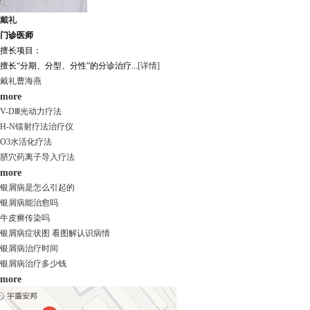
戴礼
门诊医师
擅长项目：
擅长“分期、分型、分性”的分诊治疗...
[详情]
戴礼
曹海燕
more
V-DⅢ光动力疗法
H-N镭射疗法治疗仪
O3水活化疗法
脐穴药离子导入疗法
more
银屑病是怎么引起的
银屑病能治愈吗
牛皮癣传染吗
银屑病症状图 看图解认识病情
银屑病治疗时间
银屑病治疗多少钱
more