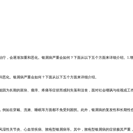
治疗，会逐渐加重和恶化。银屑病严重会如何？下面从以下五个方面来详细介绍。1.
和恶化。银屑病严重会如何？下面从以下五个方面来详细介绍。
能因为长期的斑块、瘙痒、疼痛等症状而感到失落和沮丧，面对社会嘲讽与歧视或工
，例如在穿戴、洗漱、睡眠等方面都不免受到困扰。此外，银屑病的复发性和长期性
风湿性关节炎、心血管疾病、脓疱型银屑病等。其中，脓疱型银屑病的症状极其严重