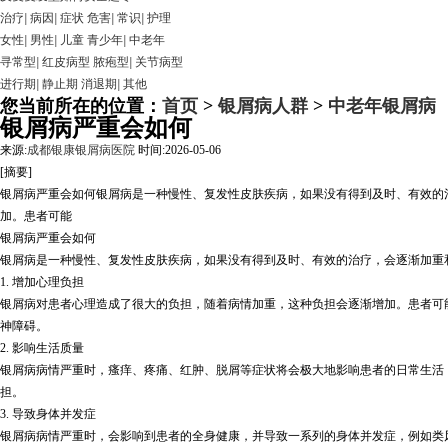
治疗
|
病因
|
症状
危害
|
常识
|
护理
女性
|
男性
|
儿童
青少年
|
中老年
寻常型
|
红皮病型
脓疱型
|
关节病型
进行期
|
静止期
消退期
|
其他
您当前所在的位置：
首页
>
银屑病人群
>
中老年银屑病
银屑病严重会如何
来源:
成都银康银屑病医院
时间:2026-05-06
[摘要]
银屑病严重会如何银屑病是一种慢性、复发性皮肤疾病，如果没有得到及时、有效的
加。患者可能
银屑病严重会如何
银屑病是一种慢性、复发性皮肤疾病，如果没有得到及时、有效的治疗，会逐渐加重
1. 增加心理负担
银屑病对患者心理造成了很大的负担，随着病情加重，这种负担会逐渐增加。患者可
神障碍。
2. 影响生活质量
银屑病病情严重时，瘙痒、疼痛、红肿、脱屑等症状将会极大地影响患者的日常生活
担。
3. 导致身体并发症
银屑病病情严重时，会影响到患者的全身健康，并导致一系列的身体并发症，例如类