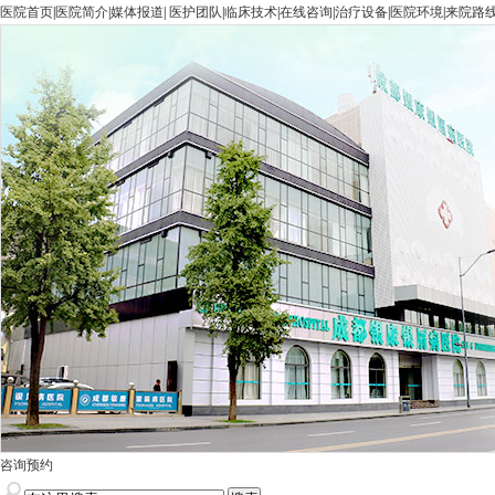
医院首页
|
医院简介
|
媒体报道
|
医护团队
|
临床技术
|
在线咨询
|
治疗设备
|
医院环境
|
来院路
咨询预约