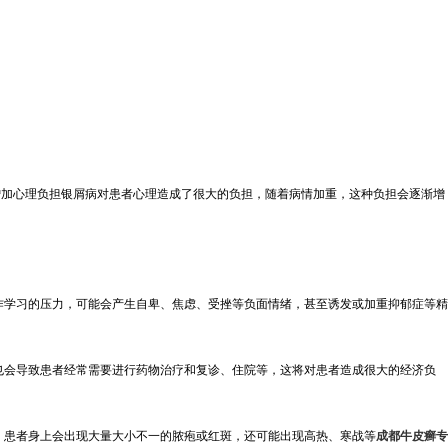
增加心理负担银屑病对患者心理造成了很大的负担，随着病情加重，这种负担会逐渐增
作学习的压力，可能会产生自卑、焦虑、受挫等负面情绪，甚至诱发或加重抑郁症等精
也会导致患者经常需要进行药物治疗和复诊、住院等，这将对患者造成很大的经济负
，患者身上会出现大量大小不一的脓疱或红斑，还可能出现高热、寒战等
成都牛皮癣专