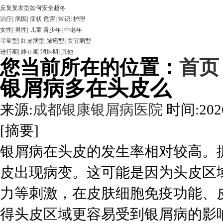
反复复发型如何安全越冬
治疗
|
病因
|
症状
危害
|
常识
|
护理
女性
|
男性
|
儿童
青少年
|
中老年
寻常型
|
红皮病型
脓疱型
|
关节病型
进行期
|
静止期
消退期
|
其他
您当前所在的位置：
首页
银屑病多在头皮么
来源:
成都银康银屑病医院
时间:2026
[摘要]
银屑病在头皮的发生率相对较高。
皮出现病变。这可能是因为头皮区
力等刺激，在皮肤细胞免疫功能、
得头皮区域更容易受到银屑病的影