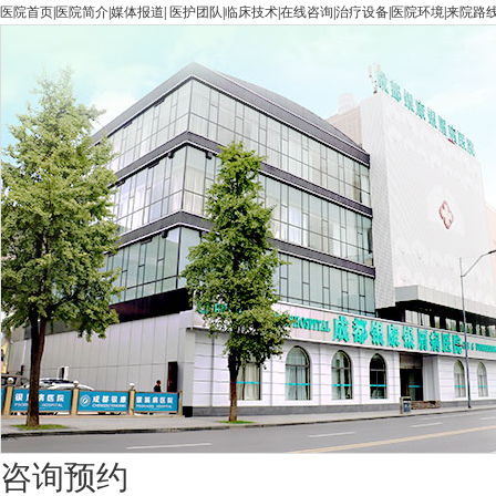
医院首页
|
医院简介
|
媒体报道
|
医护团队
|
临床技术
|
在线咨询
|
治疗设备
|
医院环境
|
来院路
咨询预约