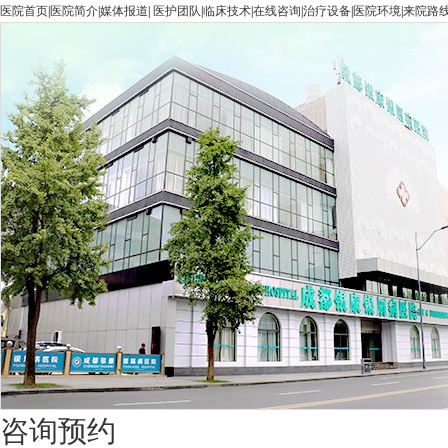
医院首页
|
医院简介
|
媒体报道
|
医护团队
|
临床技术
|
在线咨询
|
治疗设备
|
医院环境
|
来院路
咨询预约