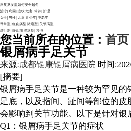
反复复发型如何安全越冬
治疗
|
病因
|
症状
危害
|
常识
|
护理
女性
|
男性
|
儿童
青少年
|
中老年
寻常型
|
红皮病型
脓疱型
|
关节病型
进行期
|
静止期
消退期
|
其他
您当前所在的位置：
首页
银屑病手足关节
来源:
成都银康银屑病医院
时间:2026
[摘要]
银屑病手足关节是一种较为罕见的
足底，以及指间、趾间等部位的皮
会影响到关节功能。以下是针对银
Q1：银屑病手足关节的症状