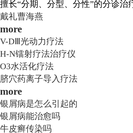
擅长“分期、分型、分性”的分诊治疗.
戴礼
曹海燕
more
V-DⅢ光动力疗法
H-N镭射疗法治疗仪
O3水活化疗法
脐穴药离子导入疗法
more
银屑病是怎么引起的
银屑病能治愈吗
牛皮癣传染吗