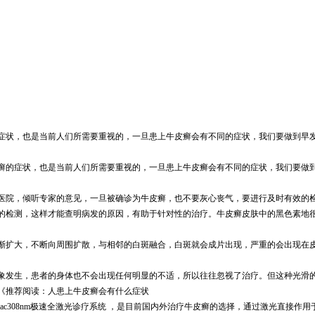
症状，也是当前人们所需要重视的，一旦患上牛皮癣会有不同的症状，我们要做到早
的症状，也是当前人们所需要重视的，一旦患上牛皮癣会有不同的症状，我们要做到
院，倾听专家的意见，一旦被确诊为牛皮癣，也不要灰心丧气，要进行及时有效的检
检测，这样才能查明病发的原因，有助于针对性的治疗。牛皮癣皮肤中的黑色素地很
扩大，不断向周围扩散，与相邻的白斑融合，白斑就会成片出现，严重的会出现在皮
发生，患者的身体也不会出现任何明显的不适，所以往往忽视了治疗。但这种光滑的
《推荐阅读：人患上牛皮癣会有什么症状
c308nm极速全激光诊疗系统 ，是目前国内外治疗牛皮癣的选择，通过激光直接作