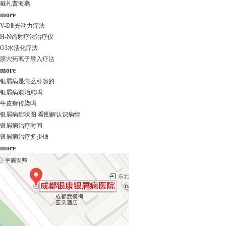
戴礼
曹海燕
more
V-DⅢ光动力疗法
H-N镭射疗法治疗仪
O3水活化疗法
脐穴药离子导入疗法
more
银屑病是怎么引起的
银屑病能治愈吗
牛皮癣传染吗
银屑病症状图 看图解认识病情
银屑病治疗时间
银屑病治疗多少钱
more