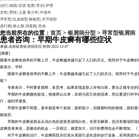
治疗
|
病因
|
症状
危害
|
常识
|
护理
女性
|
男性
|
儿童
青少年
|
中老年
寻常型
|
红皮病型
脓疱型
|
关节病型
进行期
|
静止期
消退期
|
其他
您当前所在的位置：
首页
>
银屑病分型
>
寻常型银屑病
患者咨询：早期牛皮癣有哪些症状
来源:
成都银康银屑病医院
时间:2022-12-07
[摘要]
随着牛皮癣发病率的不断上升，牛皮癣越来越引起了人们的关注。然而对于牛皮癣的
家表示，平时
随着牛皮癣发病率的不断上升，牛皮癣越来越引起了人们的关注。然而对于牛皮癣
呢？
专家表示，平时要多观察，多思考，如果发现皮肤上存有白斑，要去正规专业的医
早期的牛皮癣颜色较浅，很难辨认出来，容易与其它疾病混淆，所以要进行科学的
疗，做到早康复。
早期牛皮癣不明显，基本都是单个发病，面积较小，但随着时间的推移，面积逐渐
能放弃。
早期的牛皮癣皮肤会从浅白色的皮肤变成纯白色，光滑无鳞屑，也没有萎缩的现象
皮癣患者来说，是极佳的机会，一旦错过，难度加大，治疗的费用也会不断增加。《
对于牛皮癣的治疗，牛皮癣医院斥巨资从美国引进先进的诊疗设备，采用美国Xtra