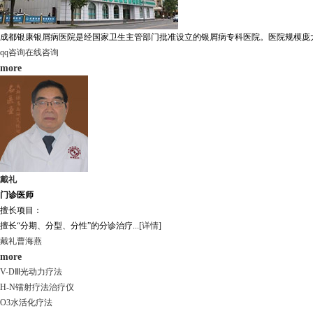
成都银康银屑病医院是经国家卫生主管部门批准设立的银屑病专科医院。医院规模庞大，
qq咨询
在线咨询
more
戴礼
门诊医师
擅长项目：
擅长“分期、分型、分性”的分诊治疗...
[详情]
戴礼
曹海燕
more
V-DⅢ光动力疗法
H-N镭射疗法治疗仪
O3水活化疗法