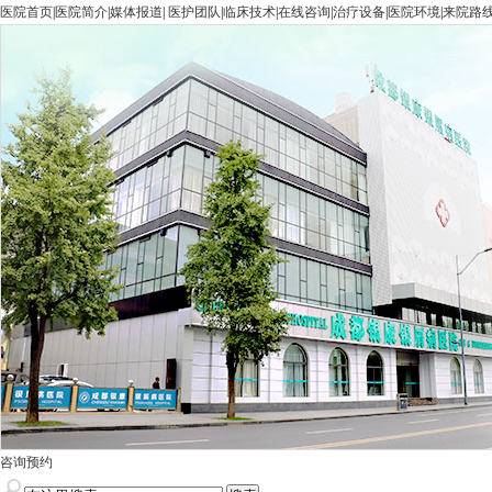
医院首页
|
医院简介
|
媒体报道
|
医护团队
|
临床技术
|
在线咨询
|
治疗设备
|
医院环境
|
来院路
咨询预约