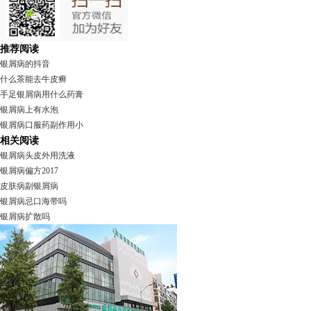
推荐阅读
银屑病的抖音
什么茶能去牛皮癣
手足银屑病用什么药膏
银屑病上有水泡
银屑病口服药副作用小
相关阅读
银屑病头皮外用洗液
银屑病偏方2017
皮肤病副银屑病
银屑病忌口海带吗
银屑病扩散吗