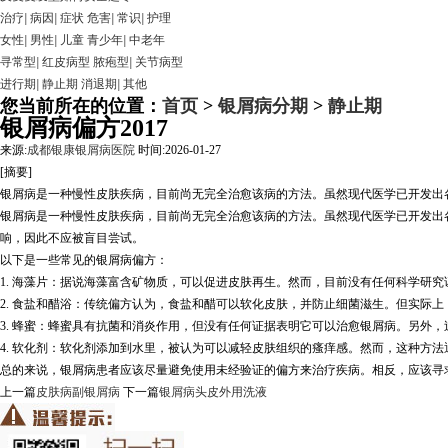
治疗
|
病因
|
症状
危害
|
常识
|
护理
女性
|
男性
|
儿童
青少年
|
中老年
寻常型
|
红皮病型
脓疱型
|
关节病型
进行期
|
静止期
消退期
|
其他
您当前所在的位置：
首页
>
银屑病分期
>
静止期
银屑病偏方2017
来源:
成都银康银屑病医院
时间:2026-01-27
[摘要]
银屑病是一种慢性皮肤疾病，目前尚无完全治愈该病的方法。虽然现代医学已开发出
银屑病是一种慢性皮肤疾病，目前尚无完全治愈该病的方法。虽然现代医学已开发出
响，因此不应被盲目尝试。
以下是一些常见的银屑病偏方：
1. 海藻片：据说海藻富含矿物质，可以促进皮肤再生。然而，目前没有任何科学研
2. 食盐和醋浴：传统偏方认为，食盐和醋可以软化皮肤，并防止细菌滋生。但实际
3. 蜂蜜：蜂蜜具有抗菌和消炎作用，但没有任何证据表明它可以治愈银屑病。另外
4. 软化剂：软化剂添加到水里，被认为可以减轻皮肤组织的瘙痒感。然而，这种方
总的来说，银屑病患者应该尽量避免使用未经验证的偏方来治疗疾病。相反，应该寻
上一篇
皮肤病副银屑病
下一篇
银屑病头皮外用洗液