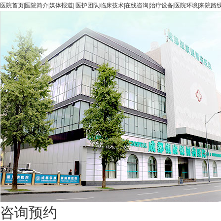
医院首页
|
医院简介
|
媒体报道
|
医护团队
|
临床技术
|
在线咨询
|
治疗设备
|
医院环境
|
来院路
咨询预约