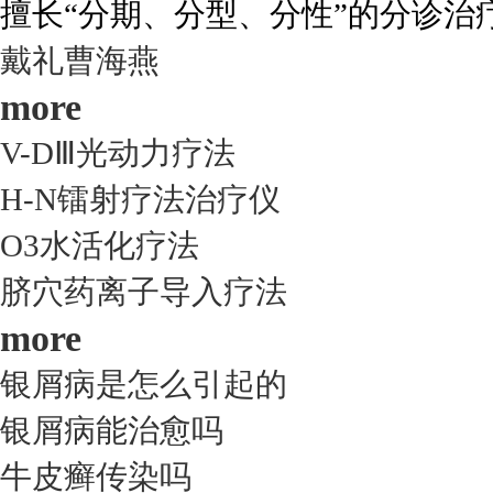
擅长“分期、分型、分性”的分诊治疗.
戴礼
曹海燕
more
V-DⅢ光动力疗法
H-N镭射疗法治疗仪
O3水活化疗法
脐穴药离子导入疗法
more
银屑病是怎么引起的
银屑病能治愈吗
牛皮癣传染吗