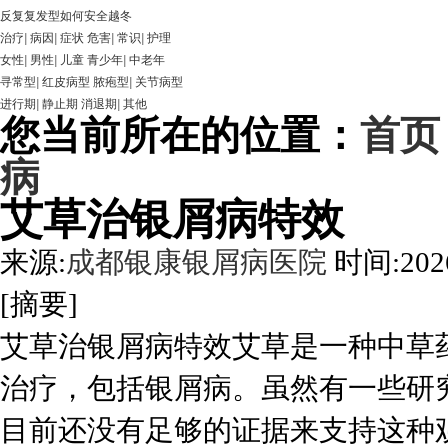
反复复发型如何安全越冬
治疗
|
病因
|
症状
危害
|
常识
|
护理
女性
|
男性
|
儿童
青少年
|
中老年
寻常型
|
红皮病型
脓疱型
|
关节病型
进行期
|
静止期
消退期
|
其他
您当前所在的位置：
首页
病
艾草治银屑病特效
来源:
成都银康银屑病医院
时间:2026
[摘要]
艾草治银屑病特效艾草是一种中草
治疗，包括银屑病。虽然有一些研
目前还没有足够的证据来支持这种