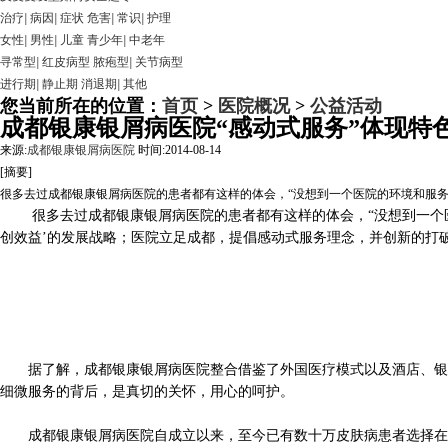
治疗
|
病因
|
症状
危害
|
常识
|
护理
女性
|
男性
|
儿童
青少年
|
中老年
寻常型
|
红皮病型
脓疱型
|
关节病型
进行期
|
静止期
消退期
|
其他
您当前所在的位置：
首页
>
医院概况
>
公益活动
成都银康银屑病医院“感动式服务”体现特
来源:
成都银康银屑病医院
时间:2014-08-14
[摘要]
很多去过成都银康银屑病医院的患者都有这样的体会，“没想到一个医院的环境和服务
很多去过成都银康银屑病医院的患者都有这样的体会，“没想到一个医院
创效益’的发展战略；医院立足成都，提倡感动式服务理念，并创新的打
据了解，成都银康银屑病医院整合借鉴了外国医疗模式以及酒店、银行
细微服务的背后，是真切的关怀，用心的呵护。
成都银康银屑病医院自成立以来，至今已有数十万皮肤病患者选择在这