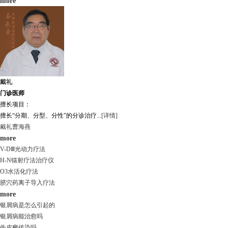
more
戴礼
门诊医师
擅长项目：
擅长“分期、分型、分性”的分诊治疗...
[详情]
戴礼
曹海燕
more
V-DⅢ光动力疗法
H-N镭射疗法治疗仪
O3水活化疗法
脐穴药离子导入疗法
more
银屑病是怎么引起的
银屑病能治愈吗
牛皮癣传染吗