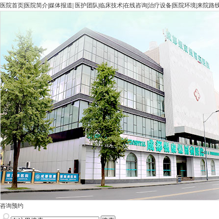
医院首页
|
医院简介
|
媒体报道
|
医护团队
|
临床技术
|
在线咨询
|
治疗设备
|
医院环境
|
来院路
咨询预约