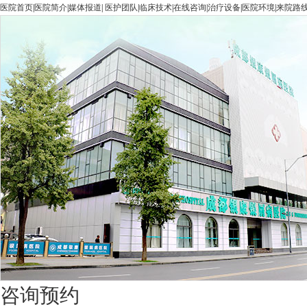
医院首页
|
医院简介
|
媒体报道
|
医护团队
|
临床技术
|
在线咨询
|
治疗设备
|
医院环境
|
来院路
咨询预约