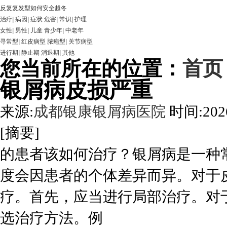
反复复发型如何安全越冬
治疗
|
病因
|
症状
危害
|
常识
|
护理
女性
|
男性
|
儿童
青少年
|
中老年
寻常型
|
红皮病型
脓疱型
|
关节病型
进行期
|
静止期
消退期
|
其他
您当前所在的位置：
首页
银屑病皮损严重
来源:
成都银康银屑病医院
时间:2026
[摘要]
的患者该如何治疗？银屑病是一种
度会因患者的个体差异而异。对于
疗。首先，应当进行局部治疗。对
选治疗方法。例