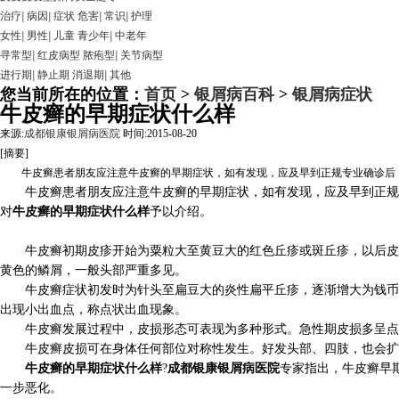
治疗
|
病因
|
症状
危害
|
常识
|
护理
女性
|
男性
|
儿童
青少年
|
中老年
寻常型
|
红皮病型
脓疱型
|
关节病型
进行期
|
静止期
消退期
|
其他
您当前所在的位置：
首页
>
银屑病百科
>
银屑病症状
牛皮癣的早期症状什么样
来源:
成都银康银屑病医院
时间:2015-08-20
[摘要]
牛皮癣患者朋友应注意牛皮癣的早期症状，如有发现，应及早到正规专业确诊后，
牛皮癣患者朋友应注意牛皮癣的早期症状，如有发现，应及早到正规专
对
牛皮癣的早期症状什么样
予以介绍。
牛皮癣初期皮疹开始为粟粒大至黄豆大的红色丘疹或斑丘疹，以后皮疹
黄色的鳞屑，一般头部严重多见。
牛皮癣症状初发时为针头至扁豆大的炎性扁平丘疹，逐渐增大为钱币或
出现小出血点，称点状出血现象。
牛皮癣发展过程中，皮损形态可表现为多种形式。急性期皮损多呈点滴
牛皮癣皮损可在身体任何部位对称性发生。好发头部、四肢，也会扩展
牛皮癣的早期症状什么样
?
成都银康银屑病医院
专家指出，牛皮癣早
一步恶化。