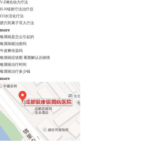
V-DⅢ光动力疗法
H-N镭射疗法治疗仪
O3水活化疗法
脐穴药离子导入疗法
more
银屑病是怎么引起的
银屑病能治愈吗
牛皮癣传染吗
银屑病症状图 看图解认识病情
银屑病治疗时间
银屑病治疗多少钱
more