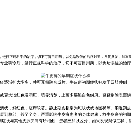
进行正规科学的治疗，切不可盲目用药，以免贻误佳的治疗时期，反复复发，加重
业确诊后，进行正规科学的治疗，切不可盲目用药，以免贻误佳的治疗
逐渐扩大增多，并可互相融合成片。牛皮癣初期症状好发于四肢伸侧，
更大淡红色浸润斑，境界清楚，上覆多层银白色鳞屑。轻轻刮除表面鳞
状，鲜红色，瘙痒较著。静止期皮损常为斑块状或地图状等。消退朔皮
到脸部、甚至全身，严重影响牛皮癣患者的身体健康，故牛皮癣的初期
期症状与其他皮肤疾病有所相似，患者应加以区分，如果发现疑似症状，