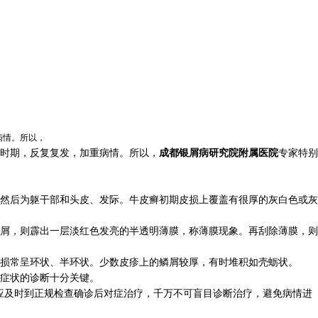
病情。所以，
时期，反复复发，加重病情。所以，
成
都银屑病研究院附属医院
专家特别
然后为躯干部和头皮、发际。牛皮癣初期皮损上覆盖有很厚的灰白色或灰
屑，则霹出一层淡红色发亮的半透明薄膜，称薄膜现象。再刮除薄膜，则
损常呈环状、半环状。少数皮疹上的鳞屑较厚，有时堆积如壳蛎状。
症状的诊断十分关键。
应及时到正规检查确诊后对症治疗，千万不可盲目诊断治疗，避免病情进