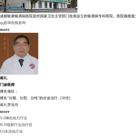
成都银康银屑病医院是经国家卫生主管部门批准设立的银屑病专科医院。医院规模庞大，
qq咨询
在线咨询
more
戴礼
门诊医师
擅长项目：
擅长“分期、分型、分性”的分诊治疗...
[详情]
戴礼
曹海燕
more
V-DⅢ光动力疗法
H-N镭射疗法治疗仪
O3水活化疗法