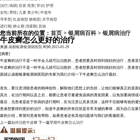
治疗
|
病因
|
症状
危害
|
常识
|
护理
女性
|
男性
|
儿童
青少年
|
中老年
寻常型
|
红皮病型
脓疱型
|
关节病型
进行期
|
静止期
消退期
|
其他
您当前所在的位置：
首页
>
银屑病百科
>
银屑病治疗
牛皮癣怎么更好的治疗
来源:
成都银康银屑病医院
时间:2015-01-29
[摘要]
牛皮癣的治疗不是一时半会儿就可以治愈的，患者想要及时得到很好的治疗，患者首
牛皮癣的治疗不是一时半会儿就可以治愈的，患者想要及时得到很好的治疗，患者首
面就让成都银康银屑病医院的专家为我们介绍一下牛皮癣怎么治疗最好。
首先，要注意消除患者的精神创伤，解除他们思想上的负担，让他们能够真正的直面
其次，在治疗期间以及之后，都要让患者尽量避免该病的诱发因素，以免加重病情或
最后，当患者是处于疾病的进行期时，应当注意让其多洗澡，这样不仅能够有效的避免
患者想要得到更好的治疗，知道牛皮癣的所有症状是非常关键的事情，因为自己在家
家的介绍，希望对患者有帮助，如果患者还有其他问题请与我们的客服联系。
上一篇
如何治愈牛皮癣
下一篇
早期牛皮癣怎么治疗