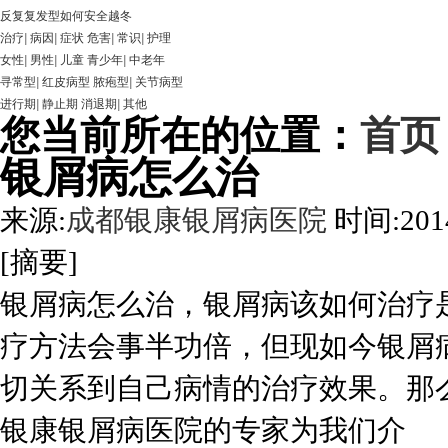
反复复发型如何安全越冬
治疗
|
病因
|
症状
危害
|
常识
|
护理
女性
|
男性
|
儿童
青少年
|
中老年
寻常型
|
红皮病型
脓疱型
|
关节病型
进行期
|
静止期
消退期
|
其他
您当前所在的位置：
首页
银屑病怎么治
来源:
成都银康银屑病医院
时间:2014
[摘要]
银屑病怎么治，银屑病该如何治疗
疗方法会事半功倍，但现如今银屑
切关系到自己病情的治疗效果。那
银康银屑病医院的专家为我们介