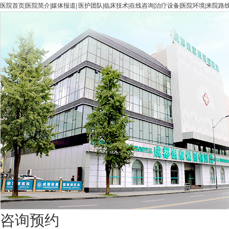
医院首页
|
医院简介
|
媒体报道
|
医护团队
|
临床技术
|
在线咨询
|
治疗设备
|
医院环境
|
来院路
咨询预约