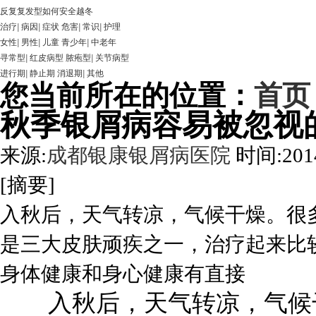
反复复发型如何安全越冬
治疗
|
病因
|
症状
危害
|
常识
|
护理
女性
|
男性
|
儿童
青少年
|
中老年
寻常型
|
红皮病型
脓疱型
|
关节病型
进行期
|
静止期
消退期
|
其他
您当前所在的位置：
首页
秋季银屑病容易被忽视
来源:
成都银康银屑病医院
时间:2014
[摘要]
入秋后，天气转凉，气候干燥。很
是三大皮肤顽疾之一，治疗起来比
身体健康和身心健康有直接
入秋后，天气转凉，气候干