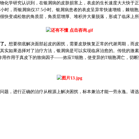
化学研究认识到，在银屑病的皮肤损害上，表皮的生长速度大大快于正
57小时，而银屑病仅37.5小时。银屑病患者的表皮呈异常快速增殖，棘
很快变成松散的角质层，角质层增厚、堆积并大量脱落，形成了临床上所
了。
想要彻底解决面部起皮的困扰，需要皮肤恢复正常的代谢周期，而皮
实如果选择对了治疗方法，银屑病是可以实现临床治愈的。传统的激素类
物作用作用于真皮下的致病因子——效应T细胞，使变异的T细胞凋亡，切
题，进行正确的治疗从根源上解决困扰，标本兼治才能一劳永逸。请选