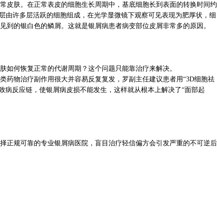
常皮肤。在正常表皮的细胞生长周期中，基底细胞长到表面的转换时间约
细胞层由许多层活跃的细胞组成，在光学显微镜下观察可见表现为肥厚状，细
见到的银白色的鳞屑。这就是银屑病患者病变部位皮屑非常多的原因。
肤如何恢复正常的代谢周期？这个问题只能靠治疗来解决。
药物治疗副作用很大并容易反复复发，罗副主任建议患者用“3D细胞祛
断致病反应链，使银屑病皮损不能发生，这样就从根本上解决了“面部起
择正规可靠的专业银屑病医院，盲目治疗轻信偏方会引发严重的不可逆后