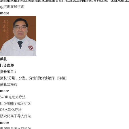
成都银康银屑病医院是经国家卫生主管部门批准设立的银屑病专科医院。医院规模庞大，
qq咨询
在线咨询
more
戴礼
门诊医师
擅长项目：
擅长“分期、分型、分性”的分诊治疗...
[详情]
戴礼
曹海燕
more
V-DⅢ光动力疗法
H-N镭射疗法治疗仪
O3水活化疗法
脐穴药离子导入疗法
more
银屑病是怎么引起的