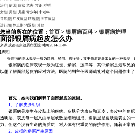
治疗
|
病因
|
症状
危害
|
常识
|
护理
女性
|
男性
|
儿童
青少年
|
中老年
寻常型
|
红皮病型
脓疱型
|
关节病型
进行期
|
静止期
消退期
|
其他
您当前所在的位置：
首页
>
银屑病百科
>
银屑病护理
面部银屑病起皮怎么办
来源:
成都银康银屑病医院
时间:2014-11-04
[摘要]
银屑病的临床表现一般为红斑、鳞屑、瘙痒等，其中鳞屑是最常见的一种表现，这
银屑病的临床表现一般为红斑、鳞屑、瘙痒等，其中鳞屑是最常见的一
以想了解面部起皮的应对方法。医院的副主任医师戴礼对这个问题作出了
首先，她向我们解释了面部起皮的原因。
1、了解皮肤组织
银屑病是发生在皮肤上的疾病。皮肤分为表皮和真皮，表皮中的角朊细
透明层。表皮每一层又由单层或数层细胞组成。角质层是皮肤最表面的一
力。但这个没有生命的角质层，对人体有很重要的保护作用。随着正常的
2、皮损的鳞屑产生原因