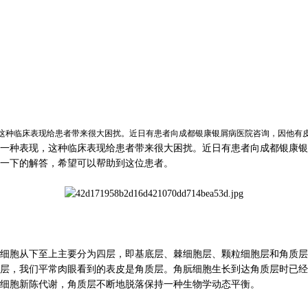
种临床表现给患者带来很大困扰。近日有患者向成都银康银屑病医院咨询，因他有
种表现，这种临床表现给患者带来很大困扰。近日有患者向成都银康银
一下的解答，希望可以帮助到这位患者。
胞从下至上主要分为四层，即基底层、棘细胞层、颗粒细胞层和角质层
层，我们平常肉眼看到的表皮是角质层。角朊细胞生长到达角质层时已经
细胞新陈代谢，角质层不断地脱落保持一种生物学动态平衡。