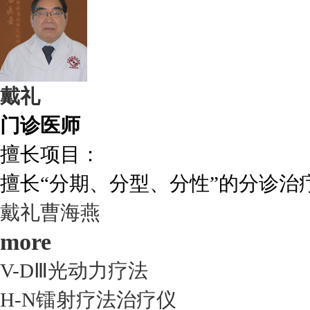
戴礼
门诊医师
擅长项目：
擅长“分期、分型、分性”的分诊治疗.
戴礼
曹海燕
more
V-DⅢ光动力疗法
H-N镭射疗法治疗仪