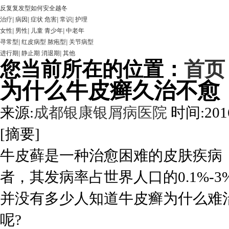
反复复发型如何安全越冬
治疗
|
病因
|
症状
危害
|
常识
|
护理
女性
|
男性
|
儿童
青少年
|
中老年
寻常型
|
红皮病型
脓疱型
|
关节病型
进行期
|
静止期
消退期
|
其他
您当前所在的位置：
首页
为什么牛皮癣久治不愈
来源:
成都银康银屑病医院
时间:2016
[摘要]
牛皮藓是一种治愈困难的皮肤疾病，
者，其发病率占世界人口的0.1%
并没有多少人知道牛皮癣为什么难
呢?