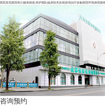
医院首页
|
医院简介
|
媒体报道
|
医护团队
|
临床技术
|
在线咨询
|
治疗设备
|
医院环境
|
来院路
咨询预约