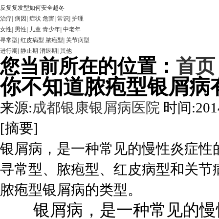
反复复发型如何安全越冬
治疗
|
病因
|
症状
危害
|
常识
|
护理
女性
|
男性
|
儿童
青少年
|
中老年
寻常型
|
红皮病型
脓疱型
|
关节病型
进行期
|
静止期
消退期
|
其他
您当前所在的位置：
首页
你不知道脓疱型银屑病
来源:
成都银康银屑病医院
时间:2014
[摘要]
银屑病，是一种常见的慢性炎症性
寻常型、脓疱型、红皮病型和关节
脓疱型银屑病的类型。
银屑病，是一种常见的慢性